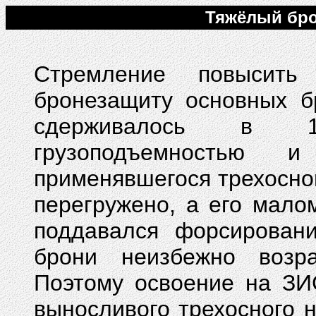
Тяжёлый бро
Стремление повысит
бронезащиту основных б
сдерживалось в 1
грузоподъемностью и
применявшегося трехосно
перегружено, а его мало
поддавался форсирован
брони неизбежно возр
Поэтому освоение на ЗИ
выносливого трехосного н