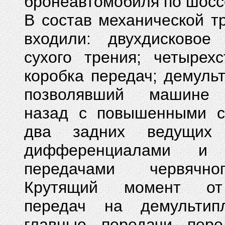
бронеавтомобиля по шоссе
В состав механической т
входили: двухдисковое
сухого трения; четырехс
коробка передач; демульт
позволявший машине 
назад с повышенными с
два задних ведущих
дифференциалами и 
передачами червячно
Крутящий момент от
передач на демультип
главные передачи пере