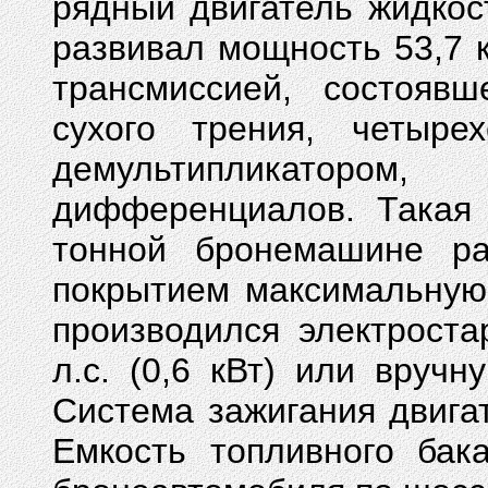
рядный двигатель жидкос
развивал мощность 53,7 к
трансмиссией, состоявш
сухого трения, четыре
демультипликатор
дифференциалов. Такая 
тонной бронемашине ра
покрытием максимальную 
производился электрост
л.с. (0,6 кВт) или вруч
Система зажигания двигат
Емкость топливного бак