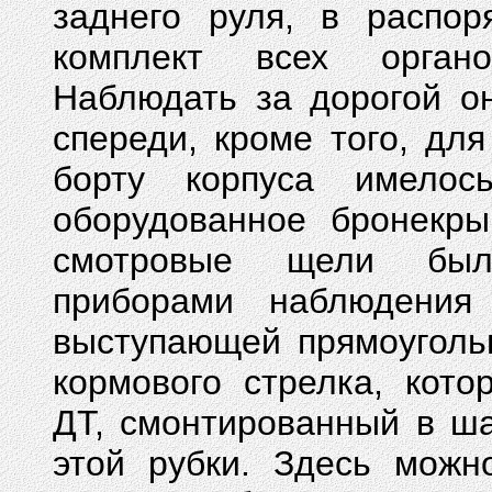
заднего руля, в распор
комплект всех орган
Наблюдать за дорогой он
спереди, кроме того, дл
борту корпуса имелос
оборудованное бронекр
смотровые щели были
приборами наблюдения
выступающей прямоуголь
кормового стрелка, кот
ДТ, смонтированный в ша
этой рубки.
Здесь мож