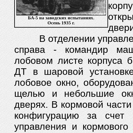
кор
откр
БА-5 на заводских испытаниях.
Осень 1935 г.
двери
В отделении управления
справа - командир ма
лобовом листе корпуса 
ДТ в шаровой установке
лобовое окно, оборудов
щелью и небольшие ок
дверях. В кормовой част
конфигурацию за счет 
управления и кормового