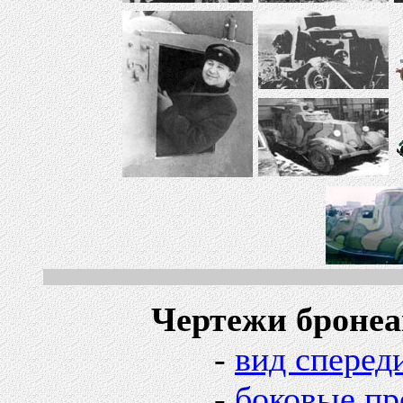
Чертежи бронеавт
-
вид сперед
-
боковые пр