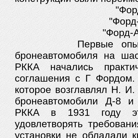
"Фор
"Форд-
"Форд-А
Первые опыты с к
бронеавтомобиля на ша
РККА начались практи
соглашения с Г Фордом.
которое возглавлял Н. И
бронеавтомобили Д-8 и
РККА в 1931 году эт
удовлетворять требован
установки не обладали к