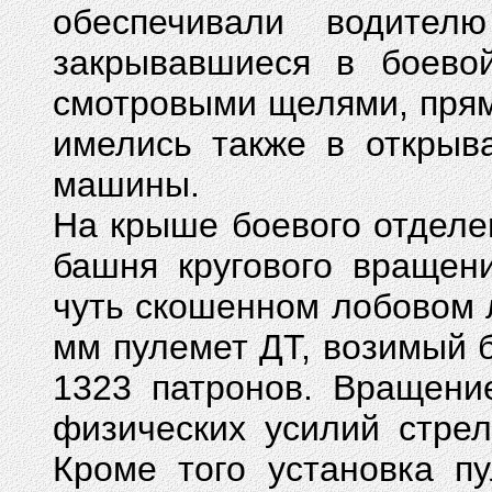
обеспечивали водите
закрывавшиеся в боево
смотровыми щелями, пря
имелись также в открыв
машины.
На крыше боевого отдел
башня кругового вращен
чуть скошенном лобовом 
мм пулемет ДТ, возимый б
1323 патронов. Вращени
физических усилий стре
Кроме того установка п