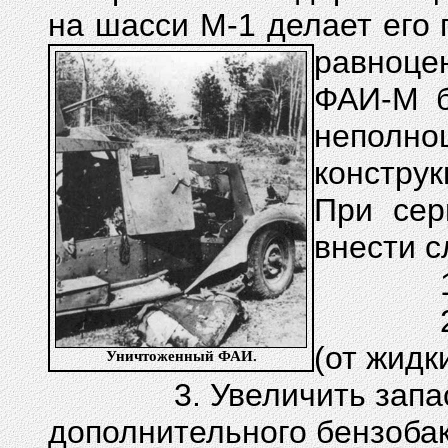
на шасси М-1 делает его
равноце
ФАИ-М б
неполно
констру
При сер
внести 
1. Уси
2. Про
(от жидки
Уничтоженный ФАИ.
3. Увеличить запас х
дополнительного бензобак