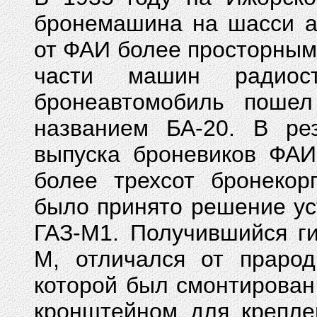
бронемашина на шасси а
от ФАИ более просторным
части машин радиос
бронеавтомобиль пошел
названием БА-20. В рез
выпуска броневиков ФАИ
более трехсот бронекор
было принято решение ус
ГАЗ-М1. Получившийся г
М, отличался от прарод
которой был смонтирован
кронштейном для крепле