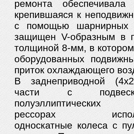
ремонта обеспечивала 
крепившаяся к неподвижн
с помощью шарнирных 
защищен V-образным в п
толщиной 8-мм, в которо
оборудованных подвижны
приток охлаждающего возд
В заднеприводной (4x2
части с подвес
полуэллиптических 
рессорах использ
односкатные колеса с пу