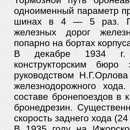
Тормозной путь бронеа
одноименный параметр пр
шинах в 4 — 5 раз. П
железных дорог желез
попарно на бортах корпус
В декабре 1934 г.
конструкторским бю
руководством Н.Г.Орлов
железнодорожного хода
составе бронепоездов в 
бронедрезин. Существен
скорость заднего хода (24
В 1935 году на Ижорско