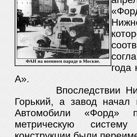
«Фор
Нижн
кото
соо
согл
ФАИ на военном параде в Москве.
года 
А».
Впоследствии Нижний
Горький, а завод начал
Автомобили «Форд» п
метрическую систему
конструкции были переиме