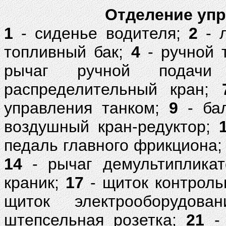
Отделение упр
1
- сиденье водителя;
2
- л
топливный бак;
4
- ручной 
рычаг ручной подач
распределительный кран;
управления танком;
9
- ба
воздушный кран-редуктор;
педаль главного фрикциона
14
- рычаг демультиплика
краник;
17
- щиток контрол
щиток электрооборудова
штепсельная розетка;
21
- 