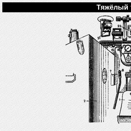
Тяжёлый т