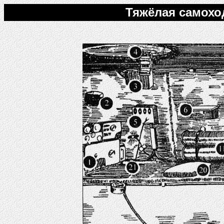
Тяжёлая самохо