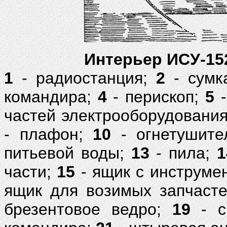
Интерьер ИСУ-152
1
- радиостанция;
2
- сумк
командира;
4
- перископ;
5
-
частей электрооборудовани
- плафон;
10
- огнетушит
питьевой воды;
13
- пила;
1
части;
15
- ящик с инструме
ящик для возимых запчаст
брезентовое ведро;
19
- с