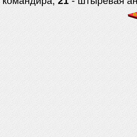
командира;
21
- штыревая ан