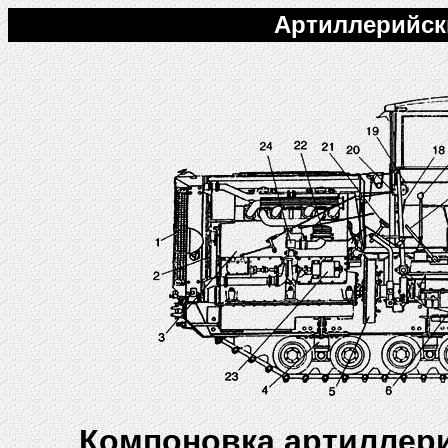
Артиллерийск
Компоновка артиллери