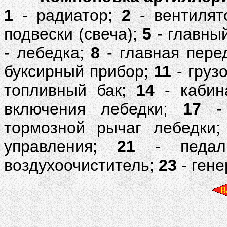
1
- радиатор;
2
- вентилят
подвески (свеча);
5
- главны
- лебедка;
8
- главная пере
буксирный прибор;
11
- груз
топливный бак;
14
- каби
включения лебедки;
17
- 
тормозной рычаг лебедки
управления;
21
- педаль
воздухоочиститель;
23
- гене