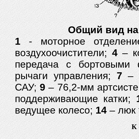
Общий вид на
1
- моторное отделен
воздухоочистители;
4
– к
передача с бортовыми
рычаги управления;
7
– 
САУ;
9
– 76,2-мм артсист
поддерживающие катки;
ведущее колесо;
14
– люк 
К 