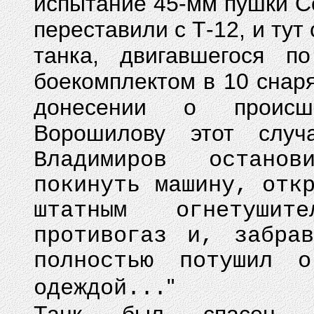
испытание 45-мм пушки С
переставили с Т-12, и тут
танка, двигавшегося п
боекомплектом в 10 снаря
донесении о происше
Ворошилову этот случ
Владимиров остано
покинуть машину, отк
штатным огнетуши
противогаз и, забра
полностью потушил о
"
одеждой...