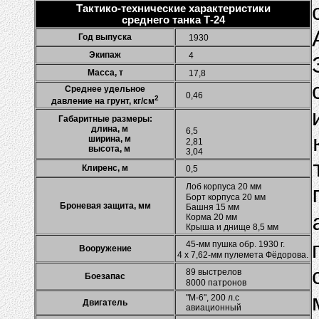
Тактико-технические характеристики
среднего танка Т-24
Год выпуска
1930
Экипаж
4
Масса, т
17,8
Среднее удельное
0,46
2
давление на грунт, кг/см
Габаритные размеры:
длина, м
6,5
ширина, м
2,81
высота, м
3,04
Клиренс, м
0,5
Лоб корпуса 20 мм
Борт корпуса 20 мм
Броневая защита, мм
Башня 15 мм
Корма 20 мм
Крыша и днище 8,5 мм
45-мм пушка обр. 1930 г.
Вооружение
4 х 7,62-мм пулемета Фёдорова.
89 выстрелов
Боезапас
8000 патронов
"М-6", 200 л.с
Двигатель
авиационный