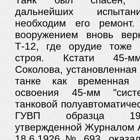
Танк был спасен,
дальнейших испыта
необходим его ремонт
вооружением вновь вер
Т-12, где орудие тоже
строя. Кстати 45-
Соколова, установленная в
танке как временная 
освоения 45-мм "сис
танковой полуавтоматиче
ГУВП образца 19
утвержденной Журналом 
18.6.1926 № 693, оказа