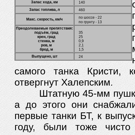
Запас хода, км
140
Запас топлива, л
460
по шоссе - 22
Макс. скорость, км/ч
по грунту - 13
Преодолеваемые препятствия:
подъём, град
35
крен, град
25
стенка, м
0,9
ров, м
2,1
брод, м
1,5
Выпущено, шт
24
самого танка Кристи, 
отвергнут Халепским.
Штатную 45-мм пушку Т-
а до этого они снабжал
первые танки БТ, к выпус
году, были тоже чисто