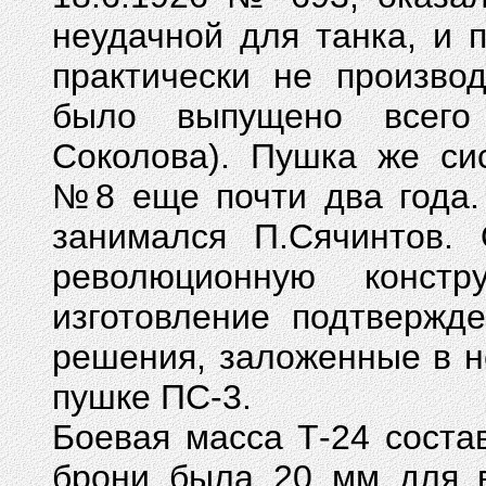
неудачной для танка, и 
практически не произво
было выпущено всего
Соколова). Пушка же си
№8 еще почти два года.
занимался П.Сячинтов.
революционную конст
изготовление подтвержд
решения, заложенные в не
пушке ПС-3.
Боевая масса Т-24 соста
брони была 20 мм для в