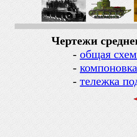
Чертежи среднего 
-
общая схем
-
компоновк
-
тележка по