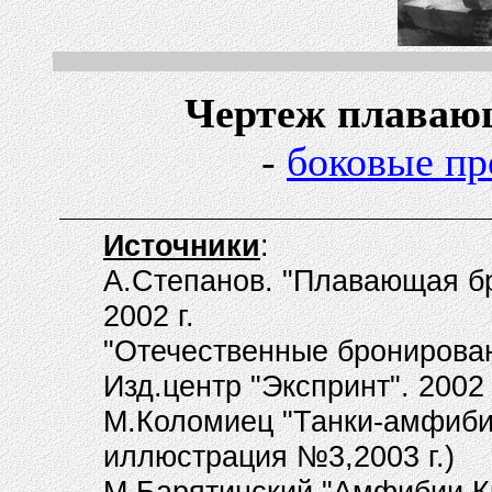
Чертеж плавающег
-
боковые пр
Источники
:
А.Степанов. "Плавающая бр
2002 г.
"Отечественные бронирован
Изд.центр "Экспринт". 2002 
М.Коломиец "Танки-амфибии
иллюстрация №3,2003 г.)
М.Барятинский "Амфибии К