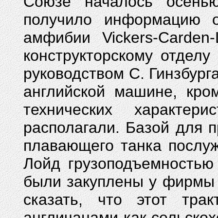
Союзе началось осень
получило информацию о
амфибии Vickers-Carden
конструкторскому отдел
руководством С. Гинзбург
английской машине, кро
технических характер
располагали. Базой для п
плавающего танка послуж
Лойд грузоподъемностью
были закуплены у фирмы V
сказать, что этот трак
англичанами как сельско