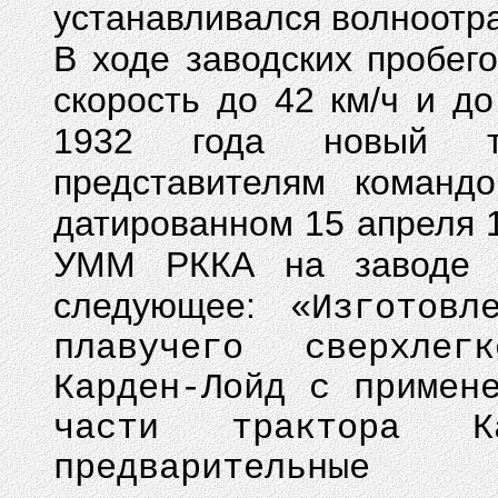
устанавливался волноотр
В ходе заводских пробег
скорость до 42 км/ч и до
1932 года новый та
представителям команд
датированном 15 апреля 1
УММ РККА на заводе 
следующее:
«Изготов
плавучего сверхле
Карден-Лойд с примен
части трактора К
предварительн