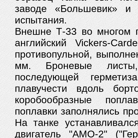
заводе «Большевик» и
испытания.
Внешне Т-33 во многом 
английский Vickers-Car
противопульной, выполне
мм. Броневые листы,
последующей герметиз
плавучести вдоль борт
коробообразные попла
поплавки заполнялись пр
На танке устанавливалс
двигатель "АМО-2" ("Ге