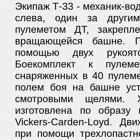
Экипаж Т-33 - механик-во
слева, один за други
пулеметом ДТ, закрепл
вращающейся башне. П
помощью двух рукоят
Боекомплект к пулеме
снаряженных в 40 пулем
полем боя на башне уст
смотровыми щелями. 
изготовлена по образу
Vickers-Carden-Loyd. Д
при помощи трехлопастн