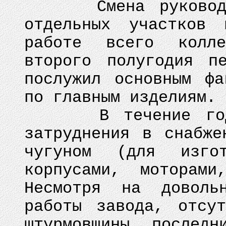
Смена руководств
отдельных участков 
работе всего колл
второго полугодия п
послужил основным фа
по главным изделиям.
В течение года з
затруднения в снабже
чугуном (для изгот
корпусами, моторам
Несмотря на довольн
работы завода, отсу
штурмовщины, последн