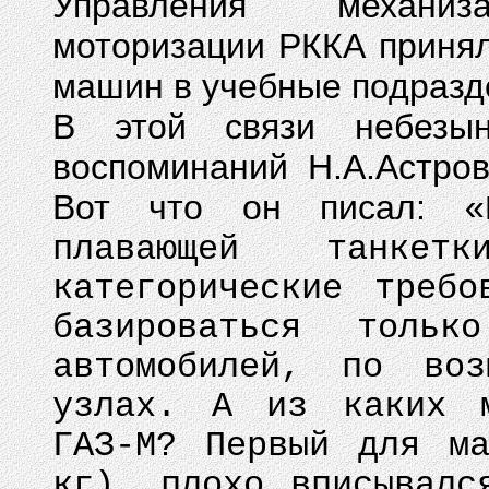
Управления механи
моторизации РККА принял
машин в учебные подразде
В этой связи небезын
воспоминаний Н.А.Астров
Вот что он писал:
«
плавающей танкет
категорические требо
базироваться тольк
автомобилей, по во
узлах. А из каких м
ГАЗ-М? Первый для м
кг), плохо вписывалс