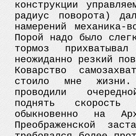
конструкции управляе
радиус поворота) да
намерений механика-в
Порой надо было слег
тормоз прихватыва
неожиданно резкий пов
Коварство самозахва
стоило мне жизни
проводили очередн
поднять скорость
обыкновенно на Ар
Преображенской зас