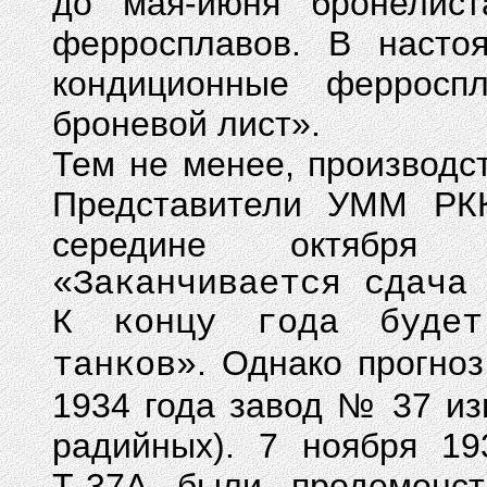
до мая-июня бронелист
ферросплавов. В насто
кондиционные ферросп
броневой лист».
Тем не менее, производс
Представители УММ РК
середине октября 
«Заканчивается сдача
К концу года будет
. Однако прогно
танков»
1934 года завод № 37 изг
радийных). 7 ноября 19
Т-37А были продемонс