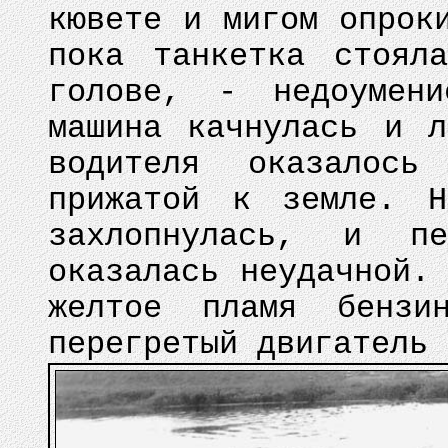
кювете и мигом опрок
пока танкетка стоял
голове, - недоумени
машина качнулась и 
водителя оказалос
прижатой к земле. Н
захлопнулась, и п
оказалась неудачной.
желтое пламя бензи
перегретый двигатель 