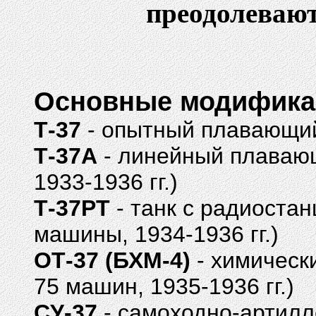
преодолевают
Основные модификац
Т-37
- опытный плавающий 
Т-37А
- линейный плаваю
1933-1936 гг.)
Т-37РТ
- танк с радиоста
машины, 1934-1936 гг.)
ОТ-37 (БХМ-4)
- химическ
75 машин, 1935-1936 гг.)
СУ-37
- самоходно-артилл