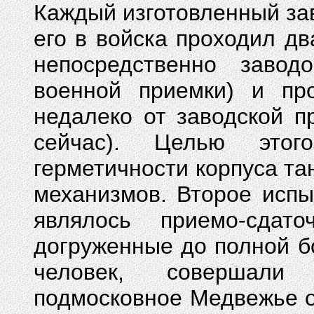
Каждый изготовленный за
его в войска проходил д
непосредственно завод
военной приемки) и про
недалеко от заводской п
сейчас). Целью этог
герметичности корпуса та
механизмов. Второе исп
являлось приемо-сдат
догруженные до полной б
человек, совершали
подмосковное Медвежье о