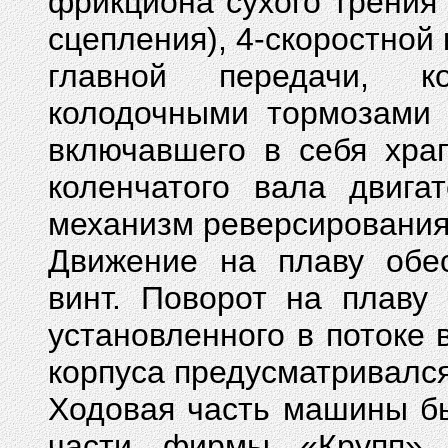
фрикциона сухого трения 
сцепления), 4-скоростной 
главной передачи, к
колодочными тормозами 
включавшего в себя хра
коленчатого вала двига
механизм реверсирования 
Движение на плаву обес
винт. Поворот на плаву
установленного в потоке 
корпуса предусматривалс
Ходовая часть машины бы
части фирмы «Крупп»,