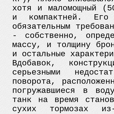
хотя и маломощный (5
и компактней. Его
обязательным требова
- собственно, опред
массу, и толщину бро
и остальные характери
Вдобавок, конструк
серьезными недоста
поворота, расположен
погружавшиеся в вод
танк на время стано
сухих тормозах из