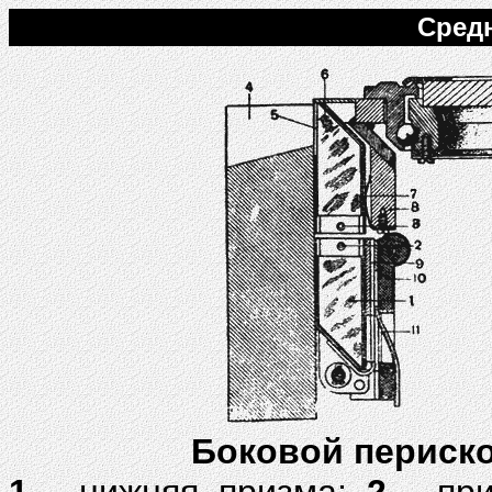
Средн
Боковой периско