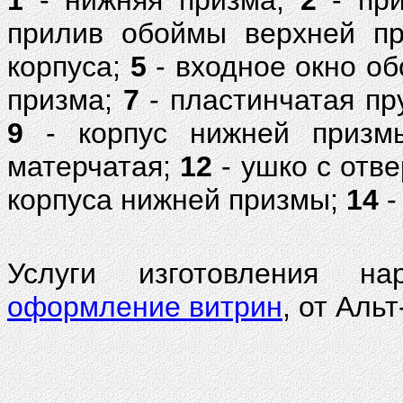
1
- нижняя призма;
2
- при
прилив обоймы верхней п
корпуса;
5
- входное окно о
призма;
7
- пластинчатая п
9
- корпус нижней приз
матерчатая;
12
- ушко с отв
корпуса нижней призмы;
14
-
Услуги изготовления н
оформление витрин
, от Аль