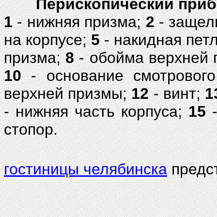
Перископический приб
1
- нижняя призма;
2
- защел
на корпусе;
5
- накидная пет
призма;
8
- обойма верхней
10
- основание смотровог
верхней призмы;
12
- винт;
1
- нижняя часть корпуса;
15
-
стопор.
гостиницы челябинска
предст