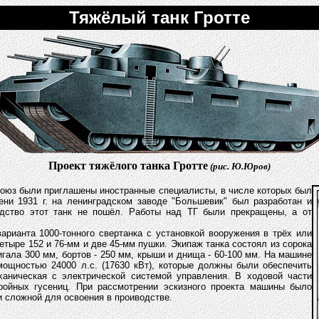
Тяжёлый танк Гротте
Проект тяжёлого танка Гротте
(рис. Ю.Юров)
 Союз были приглашены иностранные специалисты, в числе которых был
ени 1931 г. на ленинградском заводе "Большевик" был разработан и
одство этот танк не пошёл. Работы над ТГ были прекращены, а от
рианта 1000-тонного свертанка с установкой вооружения в трёх или
тыре 152 и 76-мм и две 45-мм пушки. Экипаж танка состоял из сорока
гала 300 мм, бортов - 250 мм, крыши и днища - 60-100 мм. На машине
мощностью 24000 л.с. (17630 кВт), которые должны были обеспечить
ханическая с электрической системой управления. В ходовой части
ройных гусениц. При рассмотрении эскизного проекта машины было
и сложной для освоения в проиводстве.