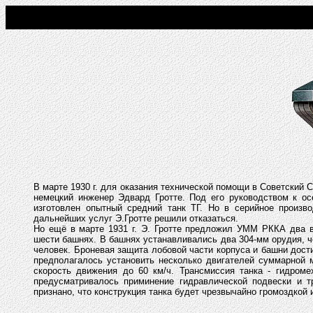
В марте 1930 г. для оказания технической помощи в Советский
немецкий инженер Эдвард Гротте. Под его руководством к ос
изготовлен опытный средний танк ТГ. Но в серийное произв
дальнейших услуг Э.Гротте решили отказаться.
Но ещё в марте 1931 г. Э. Гротте предложил УММ РККА два ва
шести башнях. В башнях устанавливались два 304-мм орудия, че
человек. Броневая защита лобовой части корпуса и башни дости
предполагалось установить несколько двигателей суммарной 
скорость движения до 60 км/ч. Трансмиссия танка - гидроме
предусматривалось приминение гидравлической подвески и т
признано, что конструкция танка будет чрезвычайно громоздкой 