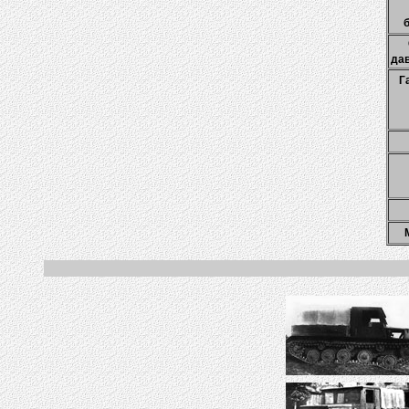
бу
дав
Г