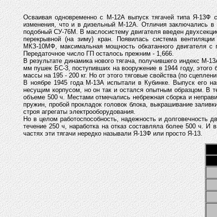
Осваивая одновременно с М-12А выпуск тягачей типа Я-13Ф с
изменения, что и в дизельный М-12А. Отличия заключались в
подобный СУ-76М. В маслосистему двигателя введен двухсекци
перекрывной (на зиму) кран. Появилась система вентиляции
МКЗ-10МФ, максимальная мощность обкатанного двигателя с по
Передаточное число ГП осталось прежним - 1,666.
В результате динамика нового тягача, получившего индекс М-13
мм пушек БС-3, поступивших на вооружение в 1944 году, этого
массы на 195 - 200 кг. Но от этого тяговые свойства (по сцепле
В ноябре 1945 года М-13А испытали в Кубинке. Выпуск его н
несущим корпусом, но он так и остался опытным образцом. В 
объеме 500 ч. Местами отмечались небрежная сборка и неправи
пружин, пробой прокладок головок блока, выкрашивание заливк
строя агрегаты электрооборудования.
Но в целом работоспособность, надежность и долговечность д
течение 250 ч, наработка на отказ составляла более 500 ч. И 
частях эти тягачи нередко называли Я-13Ф или просто Я-13.