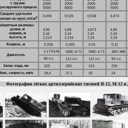
с грузом
2000
2000
2000
2000
ксируемого прицепа
5000
8000
6000
5000
Среднее удельное
0,456
0,526
0,538
0,474
2
ление на грунт, кг/см
абаритные размеры:
длина, м
4,89
4,89
4,873
4,89
ширина, м
2,44
2,44
2,45
2,44
высота, м
2,213
2,215
2,29
2,29
Клиренс, м
0,358
0,305
0,35
0,31
2 х ГАЗ-М
GМС-4-71
GМС-4-71
ЗИС-МФ
Двигатель
86 л.с.
112 л.с.
112 л.с.
95 л.с.
Запас хода, км
325
350
415
250
Макс. скорость, км/ч
29,4
37,1
35
24
Фотографии лёгких артиллерийских тягачей Я-12, М-12 и 