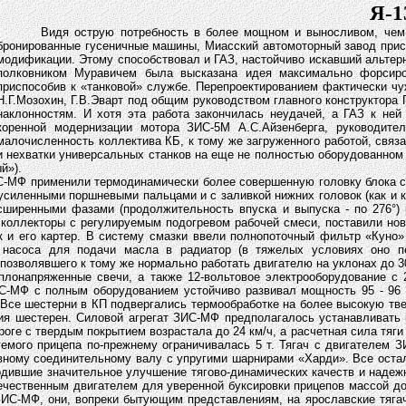
Я-
Видя острую потребность в более мощном и выносливом, чем ЗИС
бронированные гусеничные машины, Миасский автомоторный завод прист
модификации. Этому способствовал и ГАЗ, настойчиво искавший альтер
полковником Муравичем была высказана идея максимально форсиро
приспособив к «танковой» службе. Перепроектированием фактически чу
Н.Г.Мозохин, Г.В.Эварт под общим руководством главного конструктора
наклонностям. И хотя эта работа закончилась неудачей, а ГАЗ к не
коренной модернизации мотора ЗИС-5М А.С.Айзенберга, руководите
малочисленность коллектива КБ, к тому же загруженного работой, связ
и нехватки универсальных станков на еще не полностью оборудованном
й»).
ИС-МФ применили термодинамически более совершенную головку блока с
усиленными поршневыми пальцами и с заливкой нижних головок (как и 
асширенными фазами (продолжительность впуска и выпуска - по 276°
коллекторы с регулируемым подогревом рабочей смеси, поставили нов
и его картер. В систему смазки ввели полнопоточный фильтр «Куно» 
 насоса для подачи масла в радиатор (в тяжелых условиях оно пе
озволявшего к тому же нормально работать двигателю на уклонах до 30
плонапряженные свечи, а также 12-вольтовое электрооборудование с 
С-МФ с полным оборудованием устойчиво развивал мощность 95 - 96 л.
е шестерни в КП подвергались термообработке на более высокую тверд
я шестерен. Силовой агрегат ЗИС-МФ предполагалось устанавливать 
ге с твердым покрытием возрастала до 24 км/ч, а расчетная сила тяги н
уемого прицепа по-прежнему ограничивалась 5 т. Тягач с двигателем 
ному соединительному валу с упругими шарнирами «Харди». Все остальн
рдившие значительное улучшение тягово-динамических качеств и надеж
течественным двигателем для уверенной буксировки прицепов массой до 
ИС-МФ, они, вопреки бытующим представлениям, на ярославские тягачи