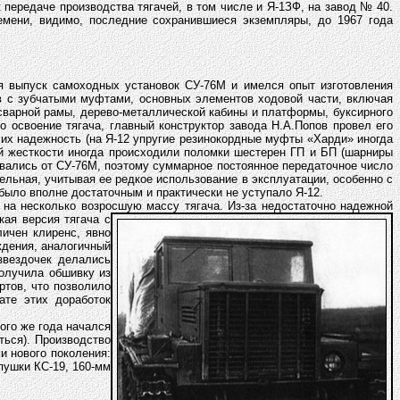
 передаче производства тягачей, в том числе и Я-1ЗФ, на завод № 40.
емени, видимо, последние сохранившиеся экземпляры, до 1967 года
ся выпуск самоходных установок СУ-76М и имелся опыт изготовления
в с зубчатыми муфтами, основных элементов ходовой части, включая
о-сварной рамы, дерево-металлической кабины и платформы, буксирного
 освоение тягача, главный конструктор завода Н.А.Попов провел его
их надежность (на Я-12 упругие резинокордные муфты «Харди» иногда
ой жесткости иногда происходили поломки шестерен ГП и БП (шарниры
вались от СУ-76М, поэтому суммарное постоянное передаточное число
ельная, учитывая ее редкое использование в эксплуатации, особенно с
было вполне достаточным и практически не уступало Я-12.
я на несколько возросшую массу тягача.
Из-за недостаточно надежной
кая версия тягача с
ичен клиренс, явно
ждения, аналогичный
звездочек делались
получила обшивку из
ртов, что позволило
ате этих доработок
того же года начался
ься). Производство
и нового поколения:
пушки КС-19, 160-мм