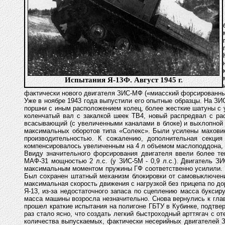
Испытания Я-13Ф. Август 1945 г.
фактически нового двигателя ЗИС-МФ («миасский форсированны
Уже в ноябре 1943 года выпустили его опытные образцы. На З
поршни с иным расположением колец, более жесткие шатуны с 
коленчатый вал с закалкой шеек ТВ4, новый распредвал с р
всасывающий (с увеличенными каналами в блоке) и выхлопной 
максимальных оборотов типа «Солекс». Были усилены маховик 
производительностью. К сожалению, дополнительная секция
компенсировалось увеличенным на 4 л объемом маслоподдона, п
Ввиду значительного форсирования двигателя ввели более те
МАФ-31 мощностью 2 л.с. (у ЗИС-5М - 0,9 л.с.). Двигатель ЗИ
максимальным моментом пружины ГФ соответственно усилили. Вс
Был сохранен штатный механизм блокировки от самовыключени
максимальная скорость движения с нагрузкой без прицепа по доро
Я-13, из-за недостаточного запаса по сцеплению масса буксир
масса машины возросла незначительно. Снова вернулись к глав
прошел краткие испытания на полигоне ГБТУ в Кубинке, подтве
раз стало ясно, что создать легкий быстроходный арттягач с о
количества выпускаемых, фактически несерийных двигателей З