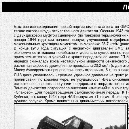
Л
Быстрое израсходование первой партии силовых агрегатов GМС 
тягаче какого-нибудь отечественного двигателя. Осенью 1943 г
с двухдисковой муфтой сцепления (по танковой терминологии -
января 1944 года там начался выпуск улучшенной модификац
максимальным крутящим моментом на маховике 28,7 кгс/м (ранее
В конце 1943 года ситуация с нехваткой двигателей GМС за
экономичности машина неизбежно и довольно существенно теря
приемлемых тяговых усилий на крюке передаточное число ГП был
нередко снижалась из-за нестабильной мощности бензинового 
расчетная скорость движения не превышала 20,2 км/ч (с двигате
Массу буксируемого прицепа пришлось ограничить 5 т, но в тяж
Я-13 даже улучшилась - среднее удельное давление на грунт (с 
препятствий, по крайней мере, не ухудшилось. Из-за снижени
естественно, значительно упали: по дорогам с твердым покрытием
Замена двигателя потребовала внесения изменений и в констр
«Спайсер». Для предотвращения самовыключения передач КП с
Кубинке, и к концу 1943 года ЯАЗ выпустил 71 тягач. В экспл
ручного запуска. Кроме пониженных динамических показателей,