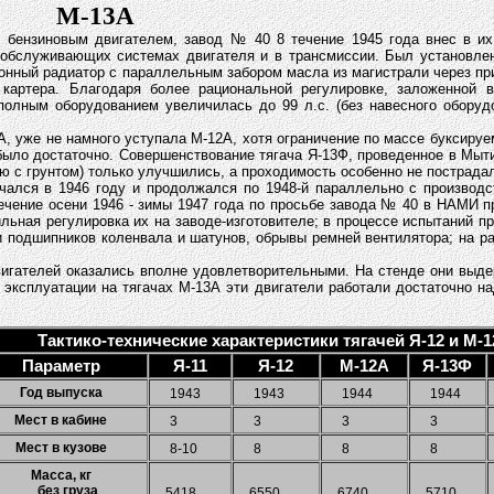
М-13А
 бензиновым двигателем, завод № 40 8 течение 1945 года внес в их
 обслуживающих системах двигателя и в трансмиссии. Был установлен
онный радиатор с параллельным забором масла из магистрали через пр
 картера. Благодаря более рациональной регулировке, заложенной 
лным оборудованием увеличилась до 99 л.с. (без навесного оборудов
А, уже не намного уступала М-12А, хотя ограничение по массе буксиру
 было достаточно. Совершенствование тягача Я-13Ф, проведенное в Мыти
нию с грунтом) только улучшились, а проходимость особенно не пострада
ачался в 1946 году и продолжался по 1948-й параллельно с произво
течение осени 1946 - зимы 1947 года по просьбе завода № 40 в НАМИ
льная регулировка их на заводе-изготовителе; в процессе испытаний 
и подшипников коленвала и шатунов, обрывы ремней вентилятора; на р
вигателей оказались вполне удовлетворительными. На стенде они выд
в эксплуатации на тягачах М-13А эти двигатели работали достаточно на
Тактико-технические характеристики тягачей Я-12 и М-1
Параметр
Я-11
Я-12
М-12А
Я-13Ф
Год выпуска
1943
1943
1944
1944
Мест в кабине
3
3
3
3
Мест в кузове
8-10
8
8
8
Масса, кг
без груза
5418
6550
6740
5710