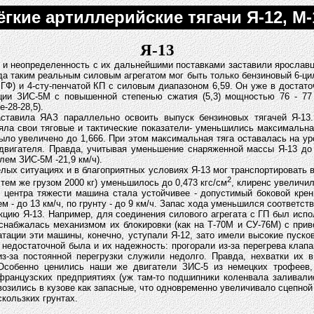
ёгкие артиллерийские тягачи Я-12, М-
Я-13
и неопределенность с их дальнейшими поставками заставили ярославце
ода таким реальным силовым агрегатом мог быть только бензиновый 6-ц
 ГФ) и 4-сту-пенчатой КП с силовым диапазоном 6,59. Он уже в доста
ии ЗИС-5М с повышенной степенью сжатия (5,3) мощностью 76 - 77 л
-28-28,5).
ставила ЯАЗ параллельно освоить выпуск бензиновых тягачей Я-13.
ла свои тяговые и тактические показатели- уменьшились максимальная
о увеличено до 1,666. При этом максимальная тяга оставалась на уров
двигателя. Правда, учитывая уменьшение снаряженной массы Я-13 до 5
лем ЗИС-5М -21,9 км/ч).
елых ситуациях и в благоприятных условиях Я-13 мог транспортировать 
2
тем же грузом 2000 кг) уменьшилось до 0,473 кгс/см
, клиренс увеличи
я центра тяжести машина стала устойчивее - допустимый боковой крен
 - до 13 км/ч, по грунту - до 9 км/ч. Запас хода уменьшился соответств
укцию Я-13. Например, для соединения силового агрегата с ГП был ис
набжалась механизмом их блокировки (как на Т-70М и СУ-76М) с прив
уатации эти машины, конечно, уступали Я-12, зато имели высокие пус
 недостаточной была и их надежность: прогорали из-за перегрева кла
из-за постоянной перегрузки служили недолго. Правда, нехватки их 
Особенно ценились наши же двигатели ЗИС-5 из немецких трофеев,
французских предприятиях (уж там-то подшипники коленвала заливали
возились в кузове как запасные, что одновременно увеличивало сцепной 
скользких грунтах.