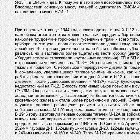
Я-13Ф, в 1945-м - два. К тому же в это время возобновились п
Впоследствии основную массу тягачей с двигателем ЗИС-МФ 
находились в музее НИИ-21.
При передаче в конце 1944 года производства тягачей Я-12 
важнейших агрегатов этих машин: главных передач с бортовы
наиболее трудоемкие торсионы и гусеничные траки - всего того
прибора, то эти узлы вполне соответствовали довоенному ваго
доработку. Все три соединительных вала были снабжены зубча
рвались), но и заставило более тщательно вести сборку (цент
«Харди» все-таки сглаживали крутильные колебания). ГП и БП
в трансмиссии увеличилось на 10,3%. Это снизило максимальную
тяжелым прицепом. С небольшой «перекруткой» дизеля (в предел
К сожалению, увеличившееся тяговое усилие на крюке, как и 
работы ряда узлов трансмиссии и ходовой части Я-12 (в основ
дизелем; после усовершенствования - М-12А) массу буксируем
недостаточный на Я-12. Емкость топливных баков повысили в 
СУ-76М. Опорные катки и ленивцы имели уже штампованные д
холодной штамповкой (с нагартовкой) из более износостойкой 
кровельного железа и стала более практичной и удобной. Знач
улучшить условия размещения расчета и повысить объем пе
собственная масса М-12А возросла незначительно - менее, чем н
В 1946 году изготовили первые образцы тягачей М-12А (в войска
выпуск малыми партиями по мере поступления силовых агрегат
продолжалось (с перерывами) по 1948 год. В Советской Армии 
152-мм гаубицы Д-1, 152-мм пушки-гаубицы Д-20, 122-мм гаубиц
и 240-мм минометы М-160 и М-240. Тягач М-12А хранился в музе