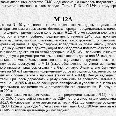
оставки дизельных агрегатов GМС и одновременно началась подготовка к
выпустили именно на этом заводе. Тягачи Я-13 и Я-13Ф, к тому вр
М-12А
на завод № 40 учитывалось то обстоятельство, что здесь продолжал
ми фрикционами и тормозами, бортовых передач, соединительных вало
, что широко применялось в конструкции Я-12. Что же касается клепан
ностроительному профилю предприятия. В течение 1945 года, пока шло
тыми муфтами, широко применявшимися в танкостроении. Это повысило 
рирование) валов. С другой стороны, вследствие их повышенной углов
 с целью унификации с действующим производством полностью использо
 скорость движения на пятой передаче на 3,5 км/ч - величина незначит
ах допуска регулятора) максимальная скорость достигала 35 км/ч, что 
раньше, не могло быть реализовано по сцеплению с грунтом, несмотр
ном из-за перегрузки) на М-12 (такое обозначение получила мытищинс
ого прицепа пришлось ограничить 6-ю тоннами. Значительно был увел
сумме на 50 л. Применили «фирменный» сотовый радиатор системы охла
иски - более легкие и прочные (также от СУ-76М). Венцы ведущих 
стали. Пришлось доработать и раму - повысить ее прочность. Кабина 
ительно (на 305 мм) была расширена платформа и увеличена высота бо
ревозимого боекомплекта и артиллерийского снаряжения. В результ
а 200 кг.
х новое название не прижилось - тягач продолжали называть Я-12). и с 
ов ОМС (после войны поставки из США по ленд-лизу стали сворачиват
М-12А буксировали те же артсистемы, что и Я-12, дополненные орудиям
ы Д-30, 122-мм пушки Д-74,57-мм зенитные пушки С-60, 100-мм зенитные 
е НИИ-21 вплоть до ликвидации последнего.