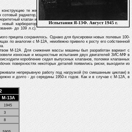
 конструкцию те же
 сотовый радиатор,
иоритетный клапан и
Испытания Я-13Ф. Август 1945 г.
в новый карбюратор
ания- до 109 л.с).
емого прицепа сохранялось. Однако для буксировки новых полевых 100-
щах по аналогии с М-12А, неизбежно привело к росту его собственной
ла.
дством М-12А. Для снижения массы машины был разработан вариант с
 провели износные и мощностные испытания двух двигателей ЗИС-МФ в
происходили коробление седел выпускных клапанов, поломки клапанных
абочих поверхностях некоторых деталей появились риски, выходили из
ерживали непрерывную работу под нагрузкой (по смешанным циклам) в
дежно и долго - до середины 1950-х годов. Как и в случае с М-12А, в
2
М-13А
1945
3
8
5905