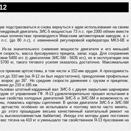
12
в подстраховаться и снова вернуться к идее использования на своем
илиндровый двигатель ЗИС-5 мощностью 73 л.с. при 2300 об/мин вместе
точных количествах производился Миасским автомоторным заводом, а с
.с. (до 80 л.с), с измененной регулировкой карбюратора МКЗ-6В и
 Из-за значительного снижения мощности двигателя и его меньшей
 скорость, масса буксируемого прицепа, запас хода. Для сохранения
не 5400 кгс (с двигателем ЗИС-5М - 5635 кгс), но в эксплуатации она
700 кг, такого тягового усилия оказалось достаточно. Максимальная
все прежние артсистемы, в том числе и 152-мм орудия. А проходимость
лся до 310 мм (на Я-12 он был недостаточен), преодоление профильных
 возрос до 26°. Но средние скорости движения с грузом и прицепом,
енно до 210 и 185 км.
пользован штатный карданный вал ЗИС-5 с двумя закрытыми шарнирами
одом от управления ГФ. Я-13 удовлетворительно прошел испытания в
ковые свойства холодных двигателей ЗИС-5 и ЗИС-5М и возможность их
паны, ломались картеры сцепления. В целом двигатели ЗИС-5 и ЗИС-5М
в артчастях особенно не испытывали и поэтому могли часто менять.
 до этого прошедшие весьма качественный капитальный ремонт на
сь высокооловянистым баббитом). Иногда эти моторы даже постоянно
вес тягача на 410 кг и уменьшало так свойственное Я-13 буксование на