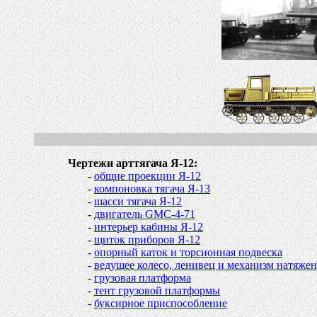
Чертежи арттягача Я-12:
-
общие проекции Я-12
-
компоновка тягача Я-13
-
шасси тягача Я-12
-
двигатель GМС-4-71
-
интерьер кабины Я-12
-
щиток приборов Я-12
-
опорный каток и торсионная подвеска
-
ведущее колесо, ленивец и механизм натяже
-
грузовая платформа
-
тент грузовой платформы
-
буксирное приспособление