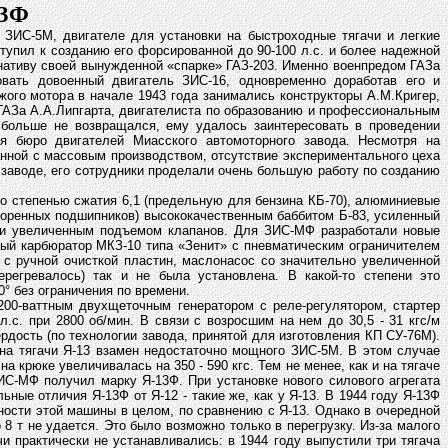
13Ф
-5М, двигателе для установки на быстроходные тягачи и легкие
упил к созданию его форсированной до 90-100 л.с. и более надежной
нативу своей вынужденной «спарке» ГАЗ-203. Именно военпредом ГАЗа
вать довоенный двигатель ЗИС-16, одновременно доработав его и
жого мотора в начале 1943 года занимались конструкторы А.М.Кригер,
 ГАЗа А.А.Липгарта, двигателиста по образованию и профессиональным
й больше не возвращался, ему удалось заинтересовать в проведении
ля бюро двигателей Миасского автомоторного завода. Несмотря на
анной с массовым производством, отсутствие экспериментального цеха
 заводе, его сотрудники проделали очень большую работу по созданию
о степенью сжатия 6,1 (предельную для бензина КБ-70), алюминиевые
коренных подшипников) высококачественным баббитом Б-83, усиленный
) и увеличенным подъемом клапанов. Для ЗИС-МФ разработали новые
ый карбюратор МКЗ-10 типа «Зенит» с пневматическим ограничителем
с ручной очисткой пластин, маслонасос со значительно увеличенной
регревалось) так и не была установлена. В какой-то степени это
° без ограничения по времени.
200-ваттным двухщеточным генератором с реле-регулятором, стартер
с. при 2800 об/мин. В связи с возросшим на нем до 30,5 - 31 кгс/м
ость (по технологии завода, принятой для изготовления КП СУ-76М).
на тягачи Я-13 взамен недостаточно мощного ЗИС-5М. В этом случае
а крюке увеличивалась на 350 - 590 кгс. Тем не менее, как и на тягаче
ЗИС-МФ получил марку Я-13Ф. При установке нового силового агрегата
ые отличия Я-13Ф от Я-12 - такие же, как у Я-13. В 1944 году Я-13Ф
ности этой машины в целом, по сравнению с Я-13. Однако в очередной
8 т не удается. Это было возможно только в перегрузку. Из-за малого
 практически не устанавливались: в 1944 году выпустили три тягача