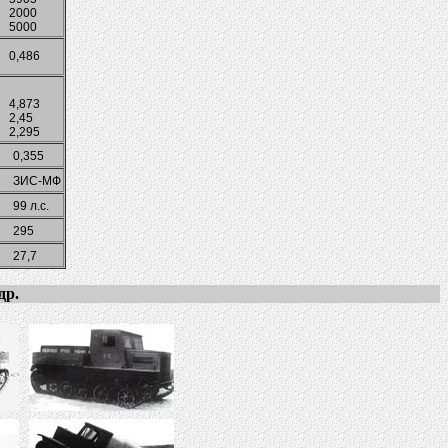
2000
5000
0,486
4,873
2,45
2,295
0,355
ЗИС-МФ
99 л.с.
295
27,7
др.