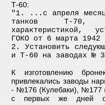
Т-60:
"1. ...с апреля меся
танков Т-70, с
характеристикой, ус
ГОКО от 6 марта 1942 
2. Установить следую
и Т-60 на заводах № 3
К изготовлению броне
привлекались заводы на
- №176 (Кулебаки), №177 
с первых же дней ор