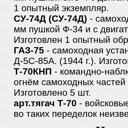
1 опытный экземпляр.
СУ-74Д (СУ-74Д)
- самоход
мм пушкой Ф-34 и с двигат
Изготовлен 1 опытный обр
ГАЗ-75
- самоходная устан
Д-5С-85А. (1944 г.). Изго
Т-70КНП
- командно-набл
огнём самоходных частей и
Изготовлено 5 шт.
арт.тягач Т-70
- войсковые
во таких переделок неизве