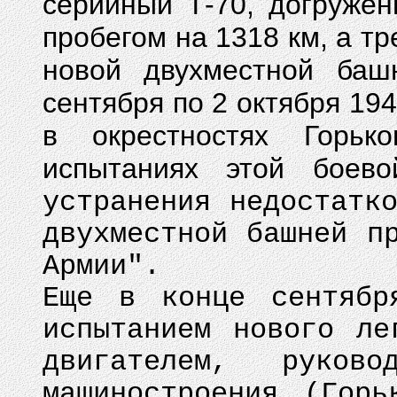
серийный Т-70, догружен
пробегом на 1318 км, а тр
новой двухместной баш
сентября по 2 октября 19
в окрестностях Горьк
испытаниях этой боев
устранения недостатк
двухместной башней п
Армии".
Еще в конце сентябр
испытанием нового ле
двигателем, руково
машиностроения (Горь