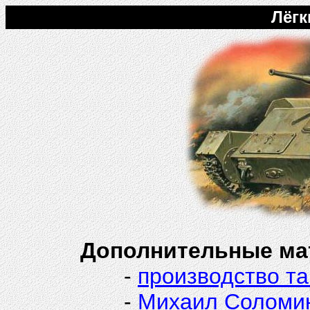
Лёгк
Дополнительные ма
-
производство тан
-
Михаил Соломин 