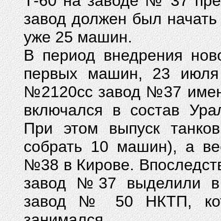
Т-60 на заводе № 37 пре
завод должен был начать 
уже 25 машин.
В период внедрения нов
первых машин, 23 июля
№2120сс завод №37 имен
включался в состав Ура
При этом выпуск танков
собрать 10 машин), а в
№38 в Кирове. Впоследств
завод №37 выделили в 
завод № 50 НКТП, кот
занимался.