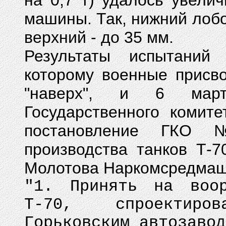
на 0,7 т) удалось увели
машины. Так, нижний лобо
верхний - до 35 мм.
Результаты испытаний 
которому военные присв
"наверх", и 6 март
Государственного комит
постановление ГКО 
производства танков Т-7
Молотова Наркомсредмаш
"1. Принять на воор
Т-70, спроектиро
Горьковским автозавод