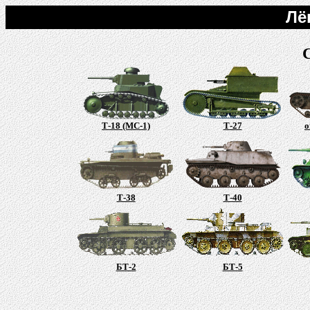
Лё
Т-18 (МС-1)
Т-27
о
Т-38
Т-40
БТ-2
БТ-5