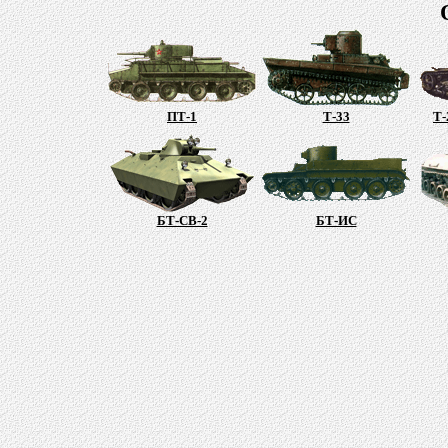
ПТ-1
Т-33
Т-
БТ-СВ-2
БТ-ИС